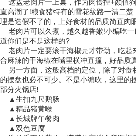
这盘老肉片一上桌，作为肉食控+颜值
直高潮了!粮食猪特有的雪花纹路一清二楚
理是造假不了的，上好食材的品质简直肉眼
老肉片可以久煮，越久越香嫩!小编吃一
道你们是不是这样的?
老肉片一定要滚干海椒壳才带劲，吃起
合麻辣的干海椒在嘴里横冲直撞，好品质真
另一方面，这般高档的定位，除了对食
的摆盘也必不可少。不是小编吹，这里的
部分火锅店!
▲生扣九尺鹅肠
▲精品猪黄喉
▲长城牌午餐肉
▲双色豆腐