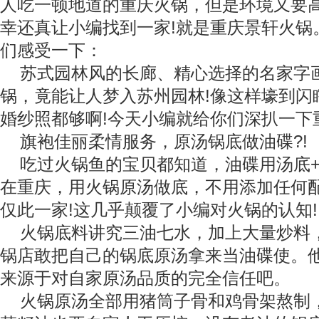
人吃一顿地道的重庆火锅，但是环境又要
幸还真让小编找到一家!就是重庆景轩火锅
们感受一下：
苏式园林风的长廊、精心选择的名家字画
锅，竟能让人梦入苏州园林!像这样壕到闪
婚纱照都够啊!今天小编就给你们深扒一下
旗袍佳丽柔情服务，原汤锅底做油碟?!
吃过火锅鱼的宝贝都知道，油碟用汤底
在重庆，用火锅原汤做底，不用添加任何
仅此一家!这几乎颠覆了小编对火锅的认知!
火锅底料讲究三油七水，加上大量炒料
锅店敢把自己的锅底原汤拿来当油碟使。
来源于对自家原汤品质的完全信任吧。
火锅原汤全部用猪筒子骨和鸡骨架熬制