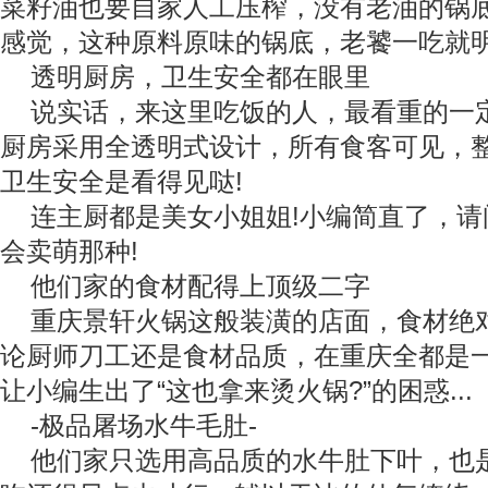
菜籽油也要自家人工压榨，没有老油的锅
感觉，这种原料原味的锅底，老饕一吃就
透明厨房，卫生安全都在眼里
说实话，来这里吃饭的人，最看重的一
厨房采用全透明式设计，所有食客可见，
卫生安全是看得见哒!
连主厨都是美女小姐姐!小编简直了，请
会卖萌那种!
他们家的食材配得上顶级二字
重庆景轩火锅这般装潢的店面，食材绝对
论厨师刀工还是食材品质，在重庆全都是
让小编生出了“这也拿来烫火锅?”的困惑...
-极品屠场水牛毛肚-
他们家只选用高品质的水牛肚下叶，也