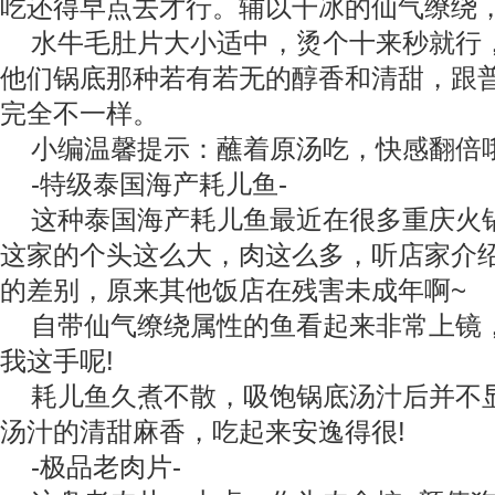
吃还得早点去才行。辅以干冰的仙气缭绕
水牛毛肚片大小适中，烫个十来秒就行
他们锅底那种若有若无的醇香和清甜，跟
完全不一样。
小编温馨提示：蘸着原汤吃，快感翻倍
-特级泰国海产耗儿鱼-
这种泰国海产耗儿鱼最近在很多重庆火
这家的个头这么大，肉这么多，听店家介
的差别，原来其他饭店在残害未成年啊~
自带仙气缭绕属性的鱼看起来非常上镜
我这手呢!
耗儿鱼久煮不散，吸饱锅底汤汁后并不
汤汁的清甜麻香，吃起来安逸得很!
-极品老肉片-