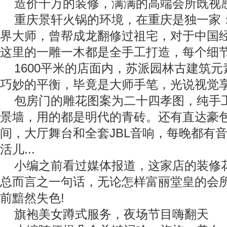
造价千万的装修，满满的高端会所既视
重庆景轩火锅的环境，在重庆是独一家
界大师，曾帮成龙翻修过祖宅，对于中国
这里的一雕一木都是全手工打造，每个细
1600平米的店面内，苏派园林古建筑
巧妙的平衡，毕竟是大师手笔，光说视觉
包房门的雕花图案为二十四孝图，纯手
景墙，用的都是明代的青砖。还有直达豪
间，大厅舞台和全套JBL音响，每晚都有
活儿...
小编之前看过媒体报道，这家店的装修花费
总而言之一句话，无论怎样富丽堂皇的会
前黯然失色!
旗袍美女蹲式服务，夜场节目嗨翻天