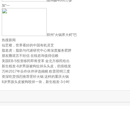
搜狗砸4000万参
加“一
郑州“火锅界大鳄”巴
热搜新闻
仙芝楼，世界看好的中国有机灵芝
脂老虎：脂肪与代谢研究中心将深度服务肥胖
朋友圈谣言不轻信 在线咨询值得信赖
美国EB-5投资移民即将变革 金北方移民给出
新生植发-8岁男孩被狗扯掉头头皮，疤痕植发
万科2017年合作伙伴评选揭晓 欧普照明三度
资深吃货强烈推荐景轩火锅 这样的重庆火锅
8岁男孩头皮被狗咬掉一块，新生植发-3小时