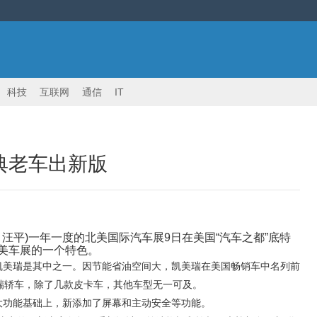
科技
互联网
通信
IT
经典老车出新版
 汪平)一年一度的北美国际汽车展9日在美国“汽车之都”底特
美车展的一个特色。
凯美瑞是其中之一。因节能省油空间大，凯美瑞在美国畅销车中名列前
瑞轿车，除了几款皮卡车，其他车型无一可及。
大功能基础上，新添加了屏幕和主动安全等功能。