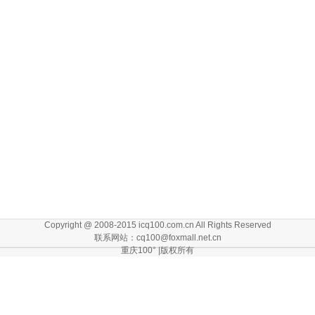
Copyright @ 2008-2015 icq100.com.cn All Rights Reserved
联系网站：cq100@foxmall.net.cn
重庆100° |版权所有