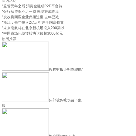
圈内活动
*
监管元年之后 消费金融成P2P平台转
*
银行获贷率不足一成 融资难成物流
*
发改委回应企业负担过重 去年已减
*
浙江：每年投入2亿元打造全国畜牧业
*
未来南航将在北京新机场投入200架以
*
中国市场化债转股协议额超3000亿元
热图推荐
搜狗财报证明鹦鹉能“
头部被狗咬伤留下疤
痕