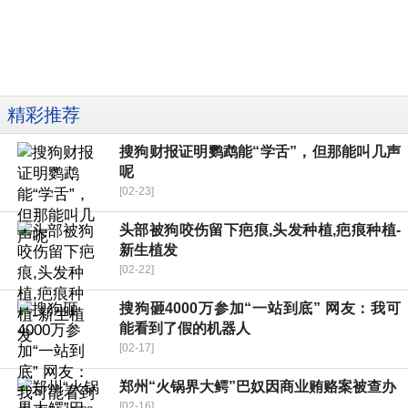
精彩推荐
搜狗财报证明鹦鹉能“学舌”，但那能叫几声
呢
[02-23]
头部被狗咬伤留下疤痕,头发种植,疤痕种植-
新生植发
[02-22]
搜狗砸4000万参加“一站到底” 网友：我可
能看到了假的机器人
[02-17]
郑州“火锅界大鳄”巴奴因商业贿赂案被查办
[02-16]